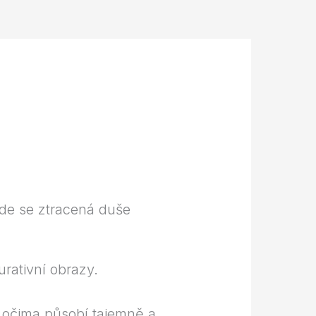
kde se ztracená duše
a očima působí tajemně a