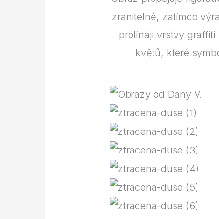
zranitelně, zatímco výr
prolínají vrstvy graff
květů, které symbo