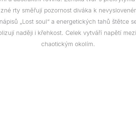
azné rty směřují pozornost diváka k nevysloven
iti nápisů „Lost soul“ a energetických tahů štětce
lizují naději i křehkost. Celek vytváří napětí mez
chaotickým okolím.