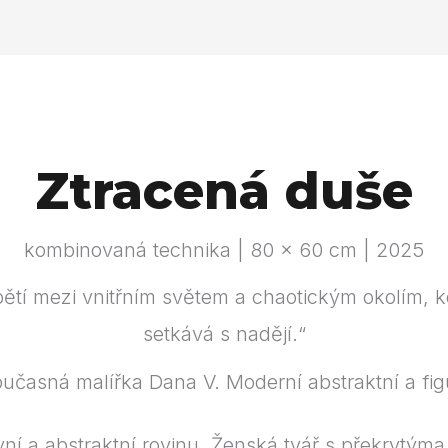
Ztracená duše
kombinovaná technika | 80 × 60 cm | 2025
ětí mezi vnitřním světem a chaotickým okolím, 
setkává s nadějí.“
ivní a abstraktní rovinu. Ženská tvář s překrytým