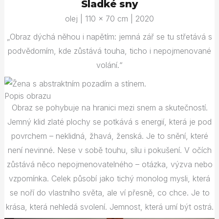
Sladké sny
olej | 110 × 70 cm | 2020
„Obraz dýchá něhou i napětím: jemná zář se tu střetává s
podvědomím, kde zůstává touha, ticho i nepojmenované
volání.“
Popis obrazu
Obraz se pohybuje na hranici mezi snem a skutečností.
Jemný klid zlaté plochy se potkává s energií, která je pod
povrchem – neklidná, žhavá, ženská. Je to snění, které
není nevinné. Nese v sobě touhu, sílu i pokušení. V očích
zůstává něco nepojmenovatelného – otázka, výzva nebo
vzpomínka. Celek působí jako tichý monolog mysli, která
se noří do vlastního světa, ale ví přesně, co chce. Je to
krása, která nehledá svolení. Jemnost, která umí být ostrá.